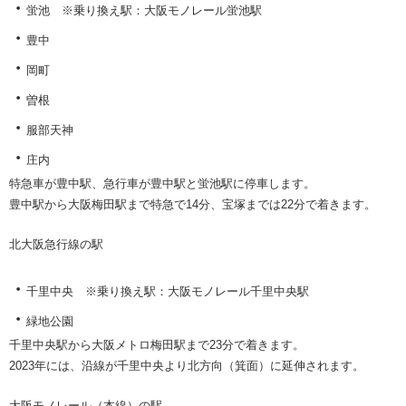
・
蛍池
※乗り換え駅：大阪モノレール蛍池駅
・
豊中
・
岡町
・
曽根
・
服部天神
・
庄内
特急車が豊中駅、急行車が豊中駅と蛍池駅に停車します。
豊中駅から大阪梅田駅まで特急で14分、宝塚までは22分で着きます。
北大阪急行線の駅
・
千里中央
※乗り換え駅：大阪モノレール千里中央駅
・
緑地公園
千里中央駅から大阪メトロ梅田駅まで23分で着きます。
2023年には、沿線が千里中央より北方向（箕面）に延伸されます。
大阪モノレール（本線）の駅