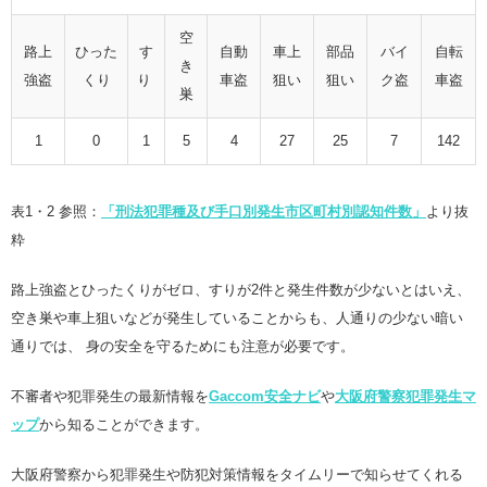
空
路上
ひった
す
自動
車上
部品
バイ
自転
き
強盗
くり
り
車盗
狙い
狙い
ク盗
車盗
巣
1
0
1
5
4
27
25
7
142
表1・2 参照：
「刑法犯罪種及び手口別発生市区町村別認知件数」
より抜
粋
路上強盗とひったくりがゼロ、すりが2件と発生件数が少ないとはいえ、
空き巣や車上狙いなどが発生していることからも、人通りの少ない暗い
通りでは、 身の安全を守るためにも注意が必要です。
不審者や犯罪発生の最新情報を
Gaccom安全ナビ
や
大阪府警察犯罪発生マ
ップ
から知ることができます。
大阪府警察から犯罪発生や防犯対策情報をタイムリーで知らせてくれる