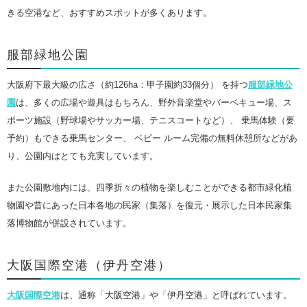
きる空港など、おすすめスポットが多くあります。
服部緑地公園
大阪府下最大級の広さ（約126ha：甲子園約33個分） を持つ
服部緑地公
園
は、多くの広場や遊具はもちろん、野外音楽堂やバーベキュー場、ス
ポーツ施設（野球場やサッカー場、テニスコートなど）、 乗馬体験（要
予約）もできる乗馬センター、 ベビー ルーム完備の無料休憩所などがあ
り、公園内はとても充実しています。
また公園敷地内には、四季折々の植物を楽しむことができる都市緑化植
物園や昔にあった日本各地の民家（集落）を復元・展示した日本民家集
落博物館が併設されています。
大阪国際空港（伊丹空港）
大阪国際空港
は、通称「大阪空港」や「伊丹空港」と呼ばれています。