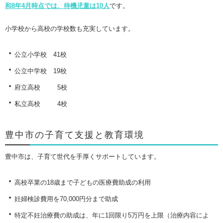
和8年4月時点では、待機児童は10人
です。
小学校から高校の学校数も充実しています。
・
公立小学校 41校
・
公立中学校 19校
・
府立高校 5校
・
私立高校 4校
豊中市
の子育て支援と教育環境
豊中市は、子育て世代を手厚くサポートしています。
・
高校卒業の18歳まで子どもの医療費助成の利用
・
妊婦検診費用を70,000円分まで助成
・
特定不妊治療費の助成は、年に1回限り5万円を上限（治療内容によ