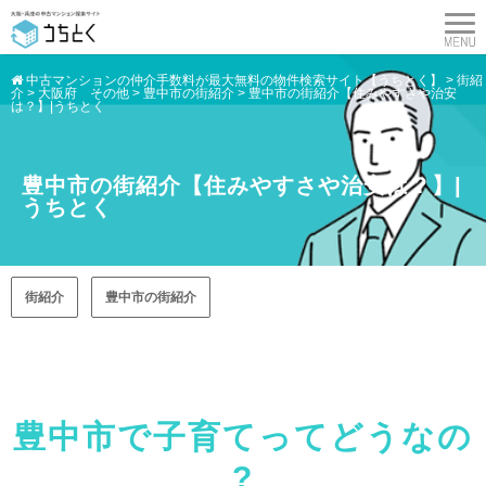
中古マンションの仲介手数料が最大無料の物件検索サイト【うちとく】
>
街紹
介
>
大阪府 その他
>
豊中市の街紹介
>
豊中市の街紹介【住みやすさや治安
は？】|うちとく
豊中市の街紹介【住みやすさや治安は？】|
うちとく
街紹介
豊中市の街紹介
豊中市で子育てってどうなの
?