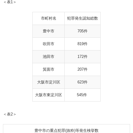
＜表1＞
市町村名
犯罪発生認知総数
豊中市
705件
吹田市
819件
池田市
172件
箕面市
207件
大阪市淀川区
623件
大阪市東淀川区
545件
＜表2＞
豊中
市の重点犯罪(抜粋)等発生検挙数