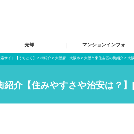
売却
マンションインフォ
検索サイト【うちとく】
>
街紹介
>
大阪府 大阪市
>
大阪市東住吉区の街紹介
>
大
街紹介【住みやすさや治安は？】