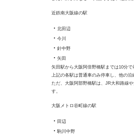
近鉄南大阪線の駅
・
北田辺
・
今川
・
針中野
・
矢田
矢田駅から大阪阿倍野橋駅までは10分で
上記の各駅は普通車のみ停車し、他の沿
ただ、大阪阿部野橋駅は、JR大和路線
す。
大阪メトロ谷町線の駅
・
田辺
・
駒川中野