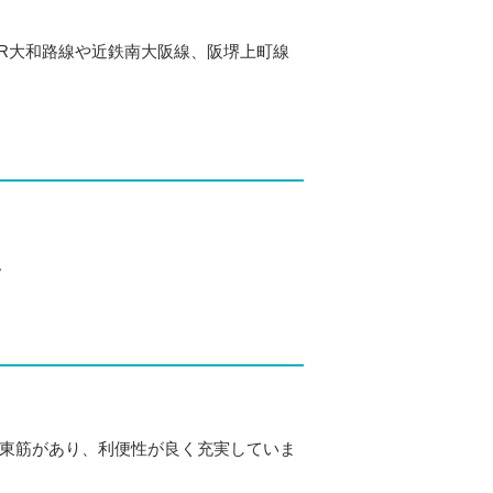
JR大和路線や近鉄南大阪線、阪堺上町線
。
園東筋があり、利便性が良く充実していま