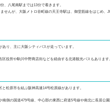
分、八尾南駅までは13分で着きます。
りませんが、大阪メトロ谷町線の天王寺駅は、御堂筋線をはじめ、
停があり、主に大阪シティバスが走っています。
吉区役所や駒川中野商店街などを経由する北港観光バスもあります
区と松原市を結ぶ阪神高速14号松原線があります。
や南側の国道479号線、中心部の東西に府道5号線や南北に長居公