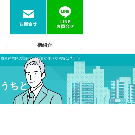
街紹介
阪市東住吉区の街紹介【住みやすさや治安は？】|う
|うちとく