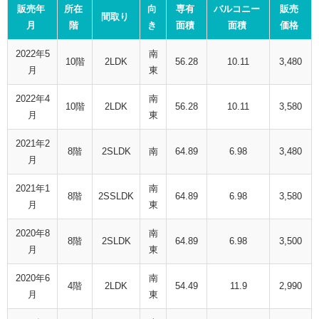
販売年
所在
向
専有
バルコニー
販売
間取り
月
階
き
面積
面積
価格
2022年5
南
10階
2LDK
56.28
10.11
3,480
月
東
2022年4
南
10階
2LDK
56.28
10.11
3,580
月
東
2021年2
8階
2SLDK
南
64.89
6.98
3,480
月
2021年1
南
8階
2SSLDK
64.89
6.98
3,580
月
東
2020年8
南
8階
2SLDK
64.89
6.98
3,500
月
東
2020年6
南
4階
2LDK
54.49
11.9
2,990
月
東