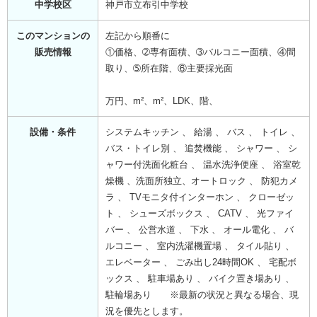
中学校区
神戸市立布引中学校
このマンションの
左記から順番に
販売情報
①価格、➁専有面積、➂バルコニー面積、④間
取り、➄所在階、⑥主要採光面
万円、m²、m²、LDK、階、
設備・条件
システムキッチン 、 給湯 、 バス 、 トイレ 、
バス・トイレ別 、 追焚機能 、 シャワー 、 シ
ャワー付洗面化粧台 、 温水洗浄便座 、 浴室乾
燥機 、洗面所独立、オートロック 、 防犯カメ
ラ 、 TVモニタ付インターホン 、 クローゼッ
ト 、 シューズボックス 、 CATV 、 光ファイ
バー 、 公営水道 、 下水 、 オール電化 、 バ
ルコニー 、 室内洗濯機置場 、 タイル貼り 、
エレベーター 、 ごみ出し24時間OK 、 宅配ボ
ックス 、 駐車場あり 、 バイク置き場あり 、
駐輪場あり ※最新の状況と異なる場合、現
況を優先とします。