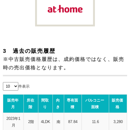
3 過去の販売履歴
※中古販売価格履歴は、成約価格ではなく、販売
時の売出価格となります。
件表示
販売年
所在
間取
向
専有面
バルコニー
販売価
月
階
り
き
積
面積
格
2023年1
2階
4LDK
南
87.84
11.6
3,280
月