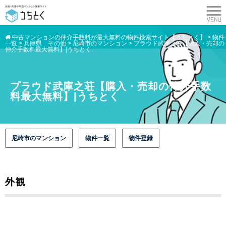
中古マンションの仲介手数料が最大無料の物件検索サイト【うちとく】
>
物件
一覧
>
兵庫県 その他
>
尼崎市のマンション
>
プラウド武庫之荘【購入・売却の
仲介手数料最大無料】|うちとく
プラウド武庫之荘【購入・売却の仲介手数
料最大無料】|うちとく
尼崎市のマンション
物件一覧
物件登録
外観