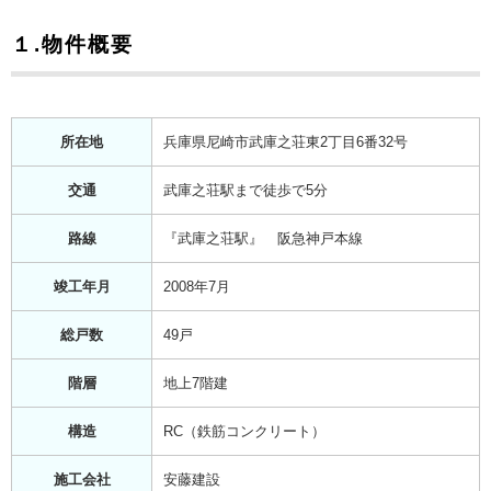
１.物件概要
所在地
兵庫県尼崎市武庫之荘東2丁目6番32号
交通
武庫之荘駅まで徒歩で5分
路線
『武庫之荘駅』 阪急神戸本線
竣工年月
2008年7月
総戸数
49戸
階層
地上7階建
構造
RC（鉄筋コンクリート）
施工会社
安藤建設