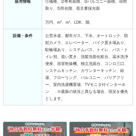
販売情報
①価格、➁専有面積、➂バルコニー面積、④間
取り、➄所在階、⑥主要採光面
万円、m²、m²、LDK、階、
設備・条件
公営水道、都市ガス、下水、オートロック、防
犯カメラ、エレベーター、バイク置き場あり、
駐輪場あり、システムバス、トイレ、バス・ト
イレ別、追い焚き、洗髪洗面化粧台、温水洗浄
便座、浴室乾燥機、独立洗面台、コンロ三口、
システムキッチン、カウンターキッチン、給
湯、フローリング、バルコニー、バリアフリ
ー、室内洗濯機置場、TVモニタ付インターホ
ン ※最新の状況と異なる場合、現況を優先
とします。