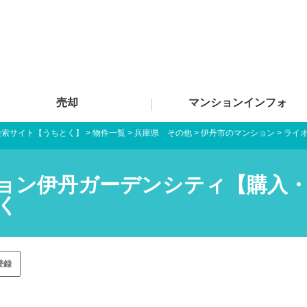
売却
マンションインフォ
検索サイト【うちとく】
>
物件一覧
>
兵庫県 その他
>
伊丹市のマンション
>
ライ
ョン伊丹ガーデンシティ【購入・
く
登録