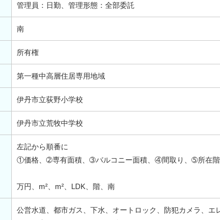
管理員：日勤、管理形態：全部委託
南
所有権
第一種中高層住居専用地域
伊丹市立荻野小学校
伊丹市立荒牧中学校
左記から順番に
①価格、➁専有面積、➂バルコニー面積、④間取り、➄所在
万円、m²、m²、LDK、階、南
公営水道、都市ガス、下水、オートロック、防犯カメラ、エ