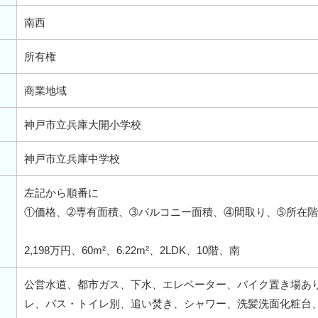
南西
所有権
商業地域
神戸市立兵庫大開小学校
神戸市立兵庫中学校
左記から順番に
①価格、➁専有面積、➂バルコニー面積、④間取り、➄所在
2,198万円、60m²、6.22m²、2LDK、10階、南
公営水道、都市ガス、下水、エレベーター、バイク置き場あ
レ、バス・トイレ別、追い焚き、シャワー、洗髪洗面化粧台