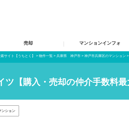
売却
マンションインフォ
検索サイト【うちとく】
>
物件一覧
>
兵庫県 神戸市
>
神戸市兵庫区のマンション
イツ【購入・売却の仲介手数料最
マンション