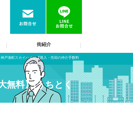
街紹介
>
神戸湊町スカイハイツ【購入・売却の仲介手数料
大無料】|うちとく