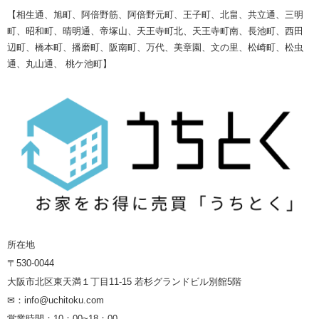
【
相生通、
旭町、
阿倍野筋、
阿倍野元町、
王子町、
北畠、
共立通、
三明
町、
昭和町、
晴明通、
帝塚山、
天王寺町北、
天王寺町南、
長池町、
西田
辺町、
橋本町、
播磨町、
阪南町、
万代、
美章園、
文の里、
松崎町、
松虫
通、
丸山通、
桃ケ池町
】
所在地
〒530-0044
大阪市北区東天満１丁目11-15 若杉グランドビル別館5階
✉：info@uchitoku.com
営業時間：10：00~18：00