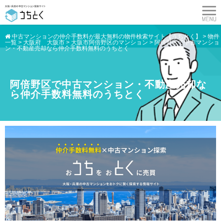
中古マンションの仲介手数料が最大無料の物件検索サイト【うちとく】
>
物件
一覧
>
大阪府 大阪市
>
大阪市阿倍野区のマンション
>
阿倍野区で中古マンショ
ン・不動産売却なら仲介手数料無料のうちとく
阿倍野区で中古マンション・不動産売却な
ら仲介手数料無料のうちとく