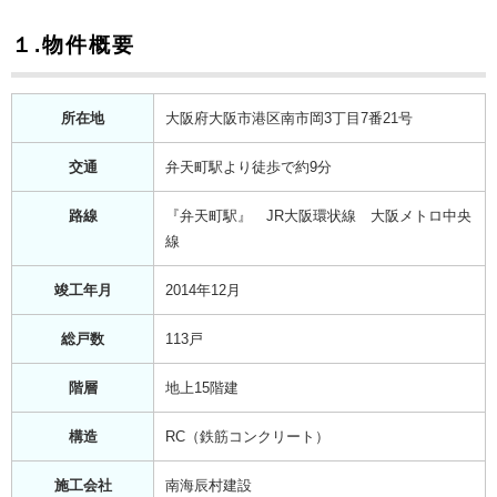
１.物件概要
所在地
大阪府大阪市港区南市岡3丁目7番21号
交通
弁天町駅より徒歩で約9分
路線
『弁天町駅』 JR大阪環状線 大阪メトロ中央
線
竣工年月
2014年12月
総戸数
113戸
階層
地上15階建
構造
RC（鉄筋コンクリート）
施工会社
南海辰村建設