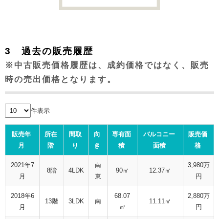
3 過去の販売履歴
※中古販売価格履歴は、成約価格ではなく、販売
時の売出価格となります。
件表示
販売年
所在
間取
向
専有面
バルコニー
販売価
月
階
り
き
積
面積
格
2021年7
南
3,980万
8階
4LDK
90㎡
12.37㎡
月
東
円
2018年6
68.07
2,880万
13階
3LDK
南
11.11㎡
月
㎡
円