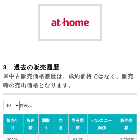
3 過去の販売履歴
※中古販売価格履歴は、成約価格ではなく、販売
時の売出価格となります。
件表示
販売年
所在
間取
向
専有面
バルコニー
販売価
月
階
り
き
積
面積
格