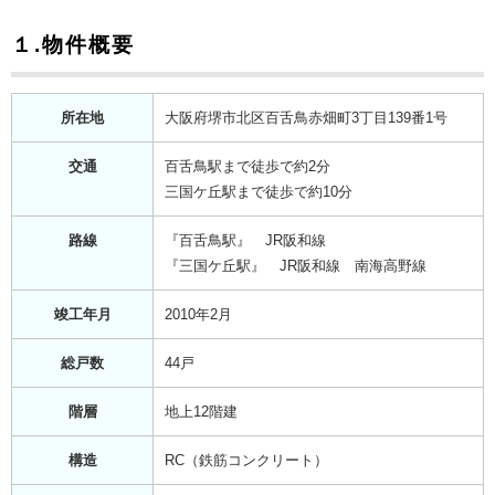
１.物件概要
所在地
大阪府堺市北区百舌鳥赤畑町3丁目139番1号
交通
百舌鳥駅まで徒歩で約2分
三国ケ丘駅まで徒歩で約10分
路線
『百舌鳥駅』 JR阪和線
『三国ケ丘駅』 JR阪和線 南海高野線
竣工年月
2010年2月
総戸数
44戸
階層
地上12階建
構造
RC（鉄筋コンクリート）