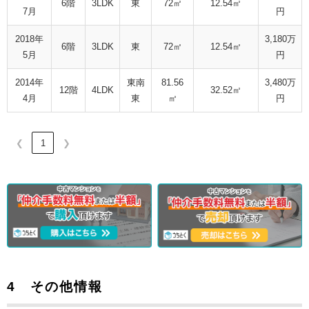
6階
3LDK
東
72㎡
12.54㎡
7月
円
2018年
3,180万
6階
3LDK
東
72㎡
12.54㎡
5月
円
2014年
東南
81.56
3,480万
12階
4LDK
32.52㎡
4月
東
㎡
円
❮
1
❯
4 その他情報