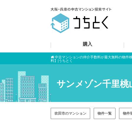
購入
中古マンションの仲介手数料が最大無料の物件
料】|うちとく
サンメゾン千里桃
吹田市のマンション
物件一覧
物件