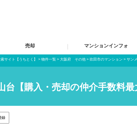
売却
マンションインフォ
検索サイト【うちとく】
>
物件一覧
>
大阪府 その他
>
吹田市のマンション
>
サン
山台【購入・売却の仲介手数料最
登録