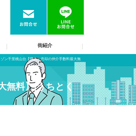
街紹介
メゾン千里桃山台【購入・売却の仲介手数料最大無
大無料】|うちとく