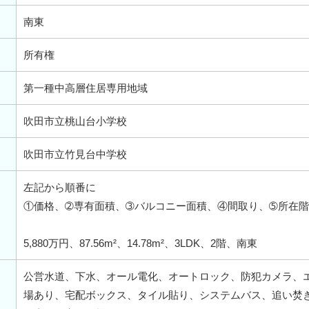
南東
所有権
第一種中高層住居専用地域
吹田市立桃山台小学校
吹田市立竹見台中学校
左記から順番に
①価格、➁専有面積、➂バルコニー面積、④間取り、➄所在
5,880万円、87.56m²、14.78m²、3LDK、2階、南東
公営水道、下水、オール電化、オートロック、防犯カメラ、
場あり、宅配ボックス、タイル貼り、システムバス、追い焚