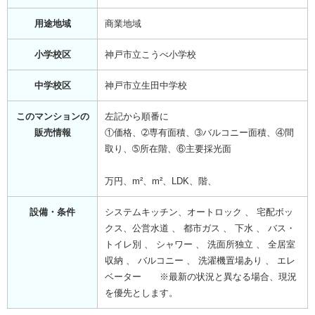
用途地域
商業地域
小学校区
神戸市立こうべ小学校
中学校区
神戸市立生田中学校
このマンションの
左記から順番に
販売情報
①価格、➁専有面積、➂バルコニー面積、④間
取り、➄所在階、⑥主要採光面
万円、m²、m²、LDK、階、
設備・条件
システムキッチン、オートロック 、 宅配ボッ
クス、公営水道 、 都市ガス 、 下水 、 バス・
トイレ別 、 シャワー 、 洗面所独立 、 全居室
収納 、 バルコニー 、 洗濯機置場あり 、 エレ
ベーター ※最新の状況と異なる場合、現況
を優先とします。