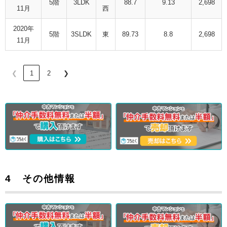
5階
3LDK
88.7
9.13
2,698
11月
西
2020年
5階
3SLDK
東
89.73
8.8
2,698
11月
❮
1
2
❯
4 その他情報