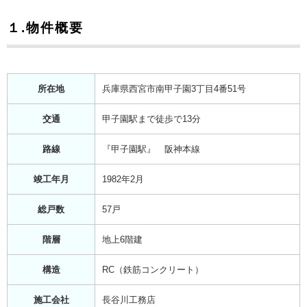
１.物件概要
所在地
兵庫県西宮市南甲子園3丁目4番51号
交通
甲子園駅まで徒歩で13分
路線
『甲子園駅』 阪神本線
竣工年月
1982年2月
総戸数
57戸
階層
地上6階建
構造
RC（鉄筋コンクリート）
施工会社
長谷川工務店