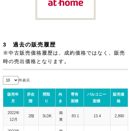
3 過去の販売履歴
※中古販売価格履歴は、成約価格ではなく、販売
時の売出価格となります。
件表示
販売年
所在
間取
向
専有
バルコニー
販売価
月
階
り
き
面積
面積
格
2022年
南
2階
3LDK
83.1
13.4
2,890
12月
東