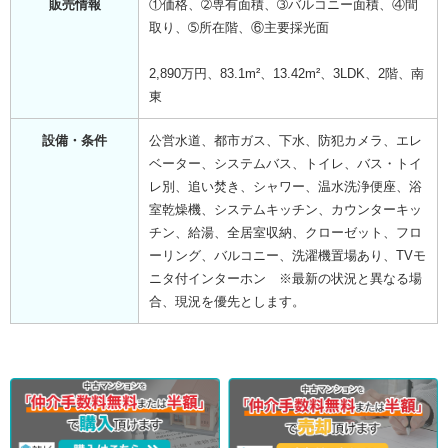
販売情報
①価格、➁専有面積、➂バルコニー面積、④間
取り、➄所在階、⑥主要採光面
2,890万円、83.1m²、13.42m²、3LDK、2階、南
東
設備・条件
公営水道、都市ガス、下水、防犯カメラ、エレ
ベーター、システムバス、トイレ、バス・トイ
レ別、追い焚き、シャワー、温水洗浄便座、浴
室乾燥機、システムキッチン、カウンターキッ
チン、給湯、全居室収納、クローゼット、フロ
ーリング、バルコニー、洗濯機置場あり、TVモ
ニタ付インターホン ※最新の状況と異なる場
合、現況を優先とします。