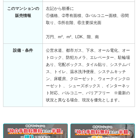
このマンションの
左記から順番に
販売情報
①価格、➁専有面積、➂バルコニー面積、④間
取り、➄所在階、⑥主要採光面
万円、m²、m²、LDK、階、南
設備・条件
公営水道、都市ガス、下水、オール電化、オー
トロック、防犯カメラ、エレベーター、駐輪場
あり、宅配ボックス、タイル貼り、システムバ
ス、トイレ、温水洗浄便座、システムキッチ
ン、床暖房、クローゼット、ウォークインクロ
ーゼット 、 シューズボックス 、インターネッ
ト対応、バルコニー、バリアフリー ※最新の
状況と異なる場合、現況を優先とします。