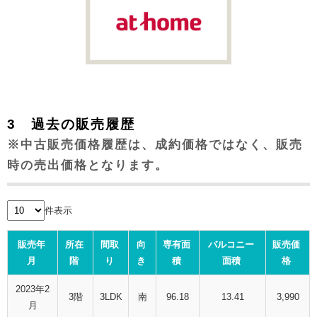
3 過去の販売履歴
※中古販売価格履歴は、成約価格ではなく、販売
時の売出価格となります。
件表示
販売年
所在
間取
向
専有面
バルコニー
販売価
月
階
り
き
積
面積
格
2023年2
3階
3LDK
南
96.18
13.41
3,990
月