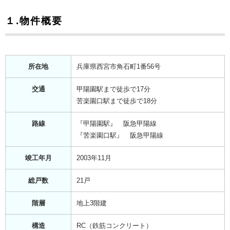
１.物件概要
所在地
兵庫県西宮市角石町1番56号
交通
甲陽園駅まで徒歩で17分
苦楽園口駅まで徒歩で18分
路線
『甲陽園駅』 阪急甲陽線
『苦楽園口駅』 阪急甲陽線
竣工年月
2003年11月
総戸数
21戸
階層
地上3階建
構造
RC（鉄筋コンクリート）