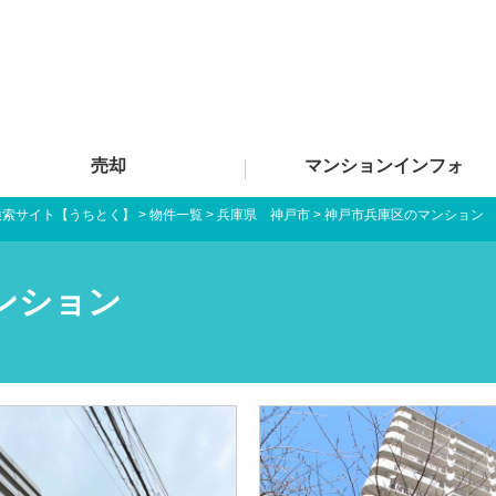
売却
マンションインフォ
検索サイト【うちとく】
>
物件一覧
>
兵庫県 神戸市
>
神戸市兵庫区のマンション
ンション