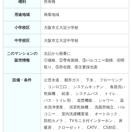
権利
所有権
用途地域
商業地域
小学校区
大阪市立大淀小学校
中学校区
大阪市立大淀中学校
このマンションの
左記から順番に
販売情報
①価格、②専有面積、③バルコニー面積、④間
取り、⑤所在階、⑥主要採光面
設備・条件
公営水道 、都市ガス 、 下水 、 フローリング
、コンロ三口 、 システムキッチン 、 食器洗い
乾燥機 、 給湯 、 システムバス 、 トイレ 、
バス・トイレ別 、 追焚機能 、 シャワー 、 温
水洗浄便座 、 浴室乾燥機 、 洗面所独立、バル
コニー 、 室内洗濯機置場 、 オートロック 、
防犯カメラ 、 TVモニタ付インターホン 、 床
暖房 、 クローゼット 、 CATV 、 CS対応 、