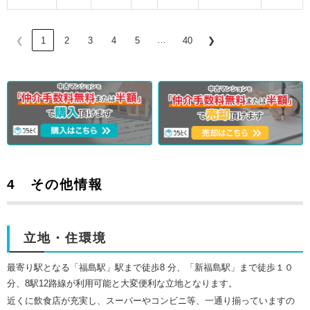
…
❮
1
2
3
4
5
40
❯
4 その他情報
立地・住環境
最寄り駅となる
「福島駅」駅まで徒歩8 分、「新福島駅」まで徒歩１０
分、8駅12路線が利用可能と大変便利な立地となります
。
近くに飲食店が充実し、
スーパーやコンビニ等、一通り揃っていますの