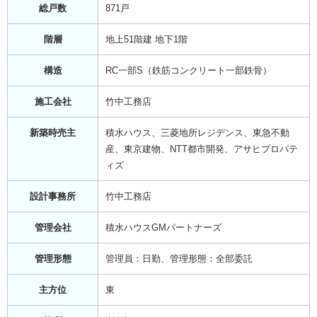
総戸数
871戸
階層
地上51階建 地下1階
構造
RC一部S（鉄筋コンクリート一部鉄骨）
施工会社
竹中工務店
新築時売主
積水ハウス、三菱地所レジデンス、東急不動
産、東京建物、NTT都市開発、アサヒプロパテ
ィズ
設計事務所
竹中工務店
管理会社
積水ハウスGMパートナーズ
管理形態
管理員：日勤、管理形態：全部委託
主方位
東