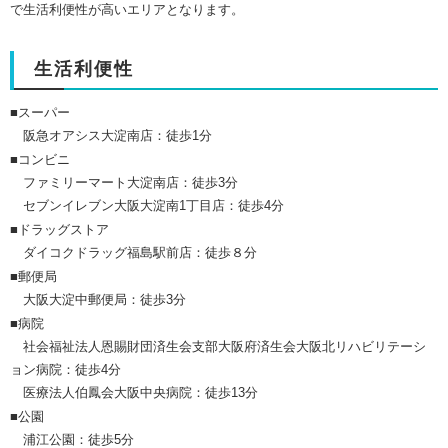
で生活利便性が高いエリアとなります。
生活利便性
■スーパー
阪急オアシス大淀南店
：徒歩1分
■コンビニ
ファミリーマート大淀南店
：徒歩3分
セブンイレブン大阪大淀南1丁目店
：徒歩4分
■ドラッグストア
ダイコクドラッグ福島駅前店：徒歩８分
■郵便局
大阪大淀中郵便局
：徒歩3分
■病院
社会福祉法人恩賜財団済生会支部大阪府済生会大阪北リハビリテーシ
ョン病院
：徒歩4分
医療法人伯鳳会大阪中央病院
：徒歩13分
■公園
浦江公園
：徒歩5分