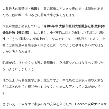
大阪最大の繁華街・梅田や、飲み屋街など大きな夜の街・北新地がある
ため、他の区に比べると犯罪発生率が多くなります。
大阪府警察が公表している「
令和6年中 大阪市区別大阪重点犯罪(抜粋)等
発生件数【確定値】
」によると、令和6年に北区で発生した犯罪は4,985
件で、うち1番多いのが車上ねらいなんです。次いで部品狙いも多く、北
区には富裕層や企業も多く集まるため、そのような事件も多いのではな
いかと考えられます。
犯罪が起こりやすくなる夜の繁華街や、路地裏などにはなるべく近づか
ないようにしましょう。
他の区より犯罪発生率が多い北区ですが、中之島など京阪沿線や天満な
どは北区の中でも犯罪発生も少なく、住居エリアとして人気が高いで
す。
とはいえ、ご自身やご家族の身の安全を守るため、
Gaccom安全ナビ
や大