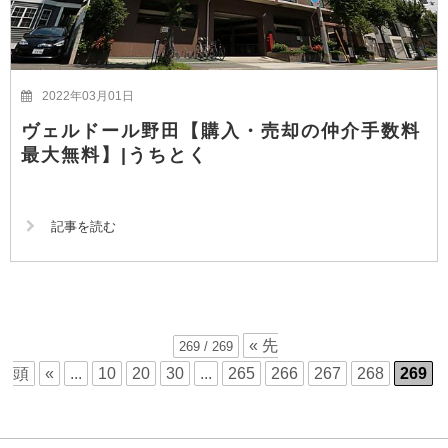
2022年03月01日
ヴェルドール野田【購入・売却の仲介手数料
最大無料】|うちとく
記事を読む
« 先
269 / 269
頭
«
...
10
20
30
...
265
266
267
268
269