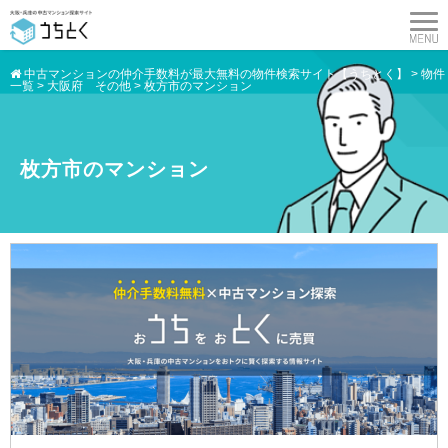
中古マンションの仲介手数料が最大無料の物件検索サイト【うちとく】
>
物件
一覧
>
大阪府 その他
>
枚方市のマンション
枚方市のマンション